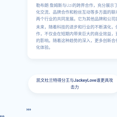
勒布朗·詹姆斯与Uzi的跨界合作，充分展
化交流、品牌合作和粉丝互动等多方面的联
两个行业的共同发展。它为其他品牌和公司
未来，随着科技的进步和行业的不断演化，体
作，不仅会在短期内带来巨大的商业效益，
的影响。随着这种趋势的深入，更多创新合
化体验。
凯文杜兰特得分王与JackeyLove谁更具攻
击力