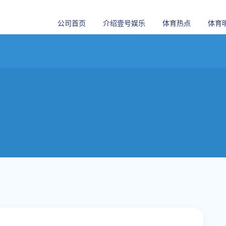
公司首页
介绍壹号娱乐
体育热点
体育