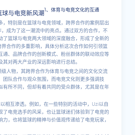
1、体育与电竞文化的互通
领篮球与电竞新风潮
多，特别是在篮球与电竞领域，跨界合作的案例层出
合作，成为了这一潮流中的亮点。通过双方的合作，不
动了篮球与电竞两大领域的深度融合，形成了全新的
i跨界合作的多重影响，具体分析这次合作如何引领篮
互通、品牌合作的创新模式、粉丝群体的联动效应等
及其对两大产业的深远影响进行总结。
的顶级人物，其跨界合作为体育与电竞之间的文化交流
、团队合作与观众氛围，而电竞文化则更多强调技
似有所不同，但却有着共同的受众群体，尤其是在年
。
得以相互渗透。例如，在一些特别的活动中，Uzi以自
现了电竞选手的风采，也让篮球迷们体验到了电竞的
响力，也将篮球的精神与价值观传递给了电竞玩家，