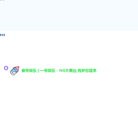
导
壹号娱乐是一个多元化的娱乐平台,专注于为用户提
供丰富的在线娱乐内容,包括但不限于游戏、体育赛
事、娱乐直播等。用户可以通过壹号娱乐官网或移
动应用程序,轻松访问各种娱乐服务。壹号娱乐以用
户为中心,提供安全、便捷的服务体验,确保每位用
户的娱乐需求得到满足。无论是玩游戏、观看直播