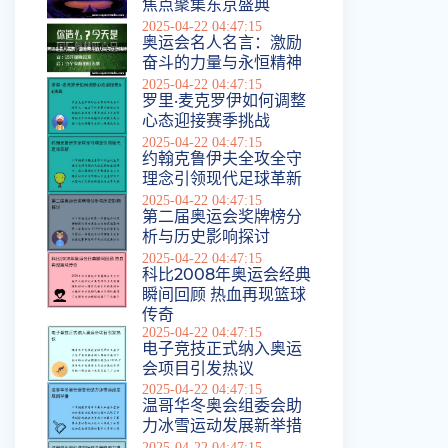
焦点聚集东京盛典
2025-04-22 04:47:15
奥运会名人名言：激励
奋斗的力量与永恒精神
2025-04-22 04:47:15
罗里·麦克罗伊如何调整
心态迎接赛季挑战
2025-04-22 04:47:15
约翰克鲁伊夫全攻全守
理念引领现代足球革新
2025-04-22 04:47:15
第二届奥运会奖牌榜分
析与历史影响探讨
2025-04-22 04:47:15
科比2008年奥运会经典
瞬间回顾 热血再现篮球
传奇
2025-04-22 04:47:15
电子竞技正式纳入奥运
会项目引发热议
2025-04-22 04:47:15
温哥华冬奥会组委会助
力冰雪运动发展新举措
2025-04-22 04:47:15