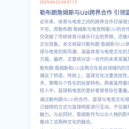
2025-04-22 04:47:15
勒布朗詹姆斯与Uzi跨界合作 引
近年来，体育与电竞之间的跨界合作日渐增
不穷。而勒布朗·詹姆斯与电竞明星Uzi的
仅突破了传统体育与娱乐行业的界限，还推
文化现象。本文将探讨勒布朗·詹姆斯与Uz
球与电竞的新风潮，涵盖体育与电竞文化的
方面。最终，文章将对这一合作的未来发展
勒布朗·詹姆斯和Uzi这两位在各自领域内
铺设了桥梁。传统上，篮球文化注重竞技性
术、策略与个性化的玩家特色。两者虽然看
轻人中，篮球和电竞的爱好者常常存在重叠
通过勒布朗与Uzi的合作，篮球与电竞文化
己独特的方式与篮球明星进行互动，不仅展
魅力。与此同时，詹姆斯作为公众人物的影
推动了这两种文化的融合。