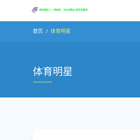
首页
体育明星
体育明星