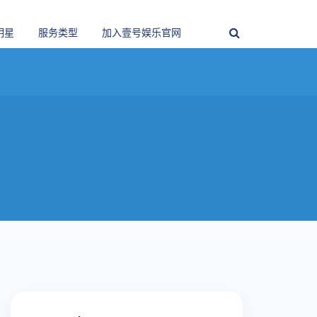
明星
服务类型
加入壹号娱乐官网