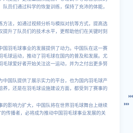
，队员们通过科学的恢复训练，保持了充沛的体能，
。
练方法，如通过视频分析与模拟对抗等方式，提高选
仅提升了队员们的技术水平，更帮助他们在关键时刻
中国羽毛球事业的发展提供了动力。中国队在这一赛
羽毛球运动，推动了羽毛球在国内的普及和发展。尤
羽毛球爱好者开始关注这一运动，并为之付出更多努
为中国队提供了展示实力的平台，也为国内羽毛球产
培养，还是在羽毛球设施建设方面，都受到了赛事的
事的影响力扩大，中国队将在世界羽毛球舞台上继续
”的传播者，必将成为推动中国羽毛球事业发展的关