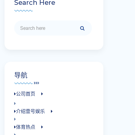
Search Here
导航
公司首页
介绍壹号娱乐
体育热点