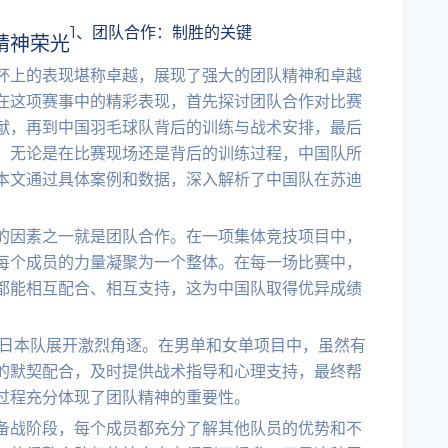
1、团队合作：制胜的关键
精神荣光
杯上的表现堪称卓越，展现了强大的团队精神和卓越
在这项赛事中的精彩表现，首先探讨团队合作对比赛
献，再到中国羽毛球队背后的训练与战术安排，最后
。无论是在比赛现场还是背后的训练过程，中国队所
本文通过具体案例和数据，深入解析了中国队在苏迪
的因素之一就是团队合作。在一项集体竞技项目中，
每个成员的力量凝聚为一个整体。在每一场比赛中，
都能相互配合、相互支持，这为中国队取得优异成绩
与日本队展开激烈角逐。在男单和女单项目中，虽然有
的默契配合，及时提供战术指导和心理支持，最终帮
过程充分体现了团队精神的重要性。
备战阶段，每个成员都充分了解其他队员的优势和不