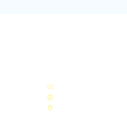
航
Contact Us
++8615849381
公司首页
介绍壹号娱乐
38ncpwuvl@qq.com
体育热点
体育明星
https://www.ccgamestudio.com
服务类型
加入壹号娱乐官网
马鞍山市仓棍之泽310号