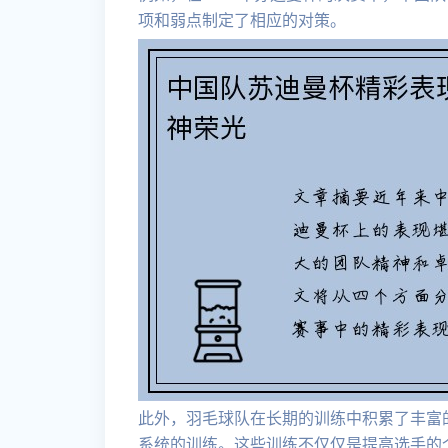
项和弱点制定了相应的对策。
此外，羽毛球队在长期的训练中积累了丰富
系统的训练。这些训练不仅仅是提高选手的