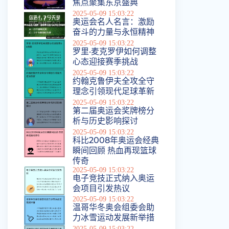
焦点聚集东京盛典
2025-05-09 15:03:22
奥运会名人名言：激励
奋斗的力量与永恒精神
2025-05-09 15:03:22
罗里·麦克罗伊如何调整
心态迎接赛季挑战
2025-05-09 15:03:22
约翰克鲁伊夫全攻全守
理念引领现代足球革新
2025-05-09 15:03:22
第二届奥运会奖牌榜分
析与历史影响探讨
2025-05-09 15:03:22
科比2008年奥运会经典
瞬间回顾 热血再现篮球
传奇
2025-05-09 15:03:22
电子竞技正式纳入奥运
会项目引发热议
2025-05-09 15:03:22
温哥华冬奥会组委会助
力冰雪运动发展新举措
2025-05-09 15:03:22