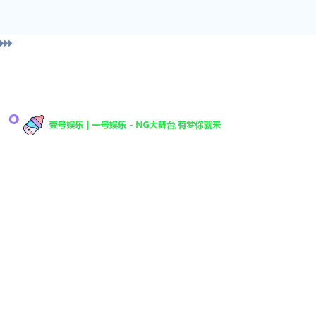
导
壹号娱乐是一个多元化的娱乐平台,专注于为用户提
供丰富的在线娱乐内容,包括但不限于游戏、体育赛
事、娱乐直播等。用户可以通过壹号娱乐官网或移
动应用程序,轻松访问各种娱乐服务。壹号娱乐以用
户为中心,提供安全、便捷的服务体验,确保每位用
户的娱乐需求得到满足。无论是玩游戏、观看直播
还是参与体育赛事,壹号娱乐都为用户带来多样化的
选择,提供愉悦的在线娱乐体验。