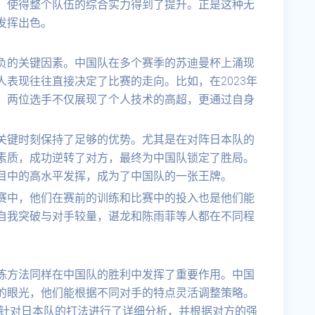
，使得整个队伍的综合实力得到了提升。正是这种无
发挥出色。
负的关键因素。中国队在多个赛季的苏迪曼杯上涌现
表现往往直接决定了比赛的走向。比如，在2023年
，两位选手不仅展现了个人技术的高超，更通过自身
关键时刻保持了足够的优势。尤其是在对阵日本队的
素质，成功逆转了对方，最终为中国队锁定了胜局。
目中的高水平发挥，成为了中国队的一张王牌。
赛中，他们在赛前的训练和比赛中的投入也是他们能
自我突破与对手较量，谌龙和陈雨菲等人都在不同程
练方法同样在中国队的胜利中发挥了重要作用。中国
的眼光，他们能根据不同对手的特点灵活调整策略。
队针对日本队的打法进行了详细分析，并根据对方的强