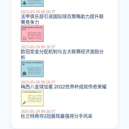
2025-05-29 09:20:37
法甲俱乐部引进国际球员策略助力提升联
赛竞争力
2025-05-29 09:20:37
欧冠奖金分配机制与五大联赛经济激励分
析
2025-05-29 09:20:37
梅西八金球加冕 2022世界杯成就传奇荣耀
2025-05-29 09:20:37
杜兰特再夺2冠展现最强得分手风采