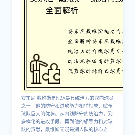
安东尼·戴维斯是NBA最具统治力的双向球员
之一，他的防守和进攻能力相辅相成，赋予
球队巨大的优势。从内线防守的统治力，到
多样化的进攻手段，再到他的领导力和对球
队的贡献，戴维斯无疑是湖人队的核心之