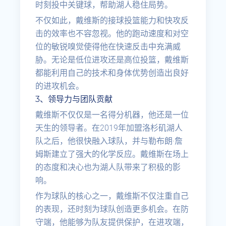
时刻投中关键球，帮助湖人稳住局势。
不仅如此，戴维斯的接球投篮能力和快攻反
击的效率也不容忽视。他的跑动速度和对空
位的敏锐嗅觉使得他在快速反击中充满威
胁。无论是低位进攻还是高位投篮，戴维斯
都能利用自己的技术和身体优势创造出良好
的进攻机会。
3、领导力与团队贡献
戴维斯不仅仅是一名得分机器，他还是一位
天生的领导者。在2019年加盟洛杉矶湖人
队之后，他很快融入球队，并与勒布朗·詹
姆斯建立了强大的化学反应。戴维斯在场上
的态度和决心也为湖人队带来了积极的影
响。
作为球队的核心之一，戴维斯不仅注重自己
的表现，还时刻为球队创造更多机会。在防
守端，他能够为队友提供保护，在进攻端，