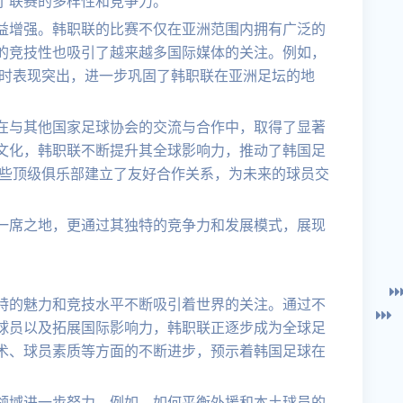
了联赛的多样性和竞争力。
益增强。韩职联的比赛不仅在亚洲范围内拥有广泛的
的竞技性也吸引了越来越多国际媒体的关注。例如，
敌时表现突出，进一步巩固了韩职联在亚洲足坛的地
在与其他国家足球协会的交流与合作中，取得了显著
文化，韩职联不断提升其全球影响力，推动了韩国足
一些顶级俱乐部建立了友好合作关系，为未来的球员交
一席之地，更通过其独特的竞争力和发展模式，展现
特的魅力和竞技水平不断吸引着世界的关注。通过不
球员以及拓展国际影响力，韩职联正逐步成为全球足
术、球员素质等方面的不断进步，预示着韩国足球在
领域进一步努力。例如，如何平衡外援和本土球员的