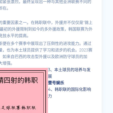
加紧张激烈，最终呈现出一种与其他亚洲联赛不同的
所在。
的重要因素之一。在韩职联中，外援并不仅仅是“锦上
从最初的外援限制到如今的多外援政策，韩国联赛为外
竞技水平的提高。
斯便在多个赛季中展现出了压倒性的进攻能力。通过
，也为本土球员提供了学习和进步的机会。2023赛
，如来自巴西的攻击型外援以及欧洲防守球员的加
大增强。
3、本土球员的培养与发
展
壹号娱乐
4、韩职联的国际化影响
力