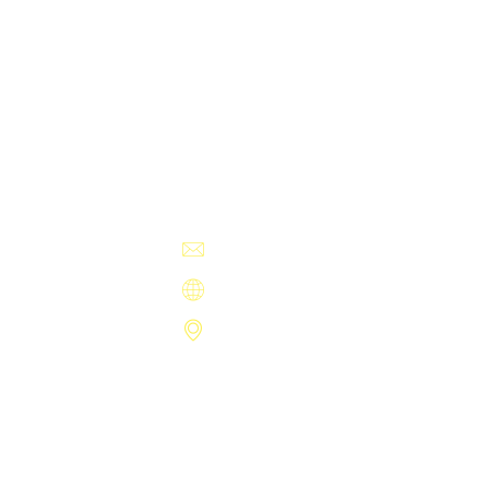
航
Contact Us
++8615849381
公司首页
介绍壹号娱乐
38ncpwuvl@qq.com
体育热点
体育明星
https://www.ccgamestudio.com
服务类型
加入壹号娱乐官网
马鞍山市仓棍之泽310号