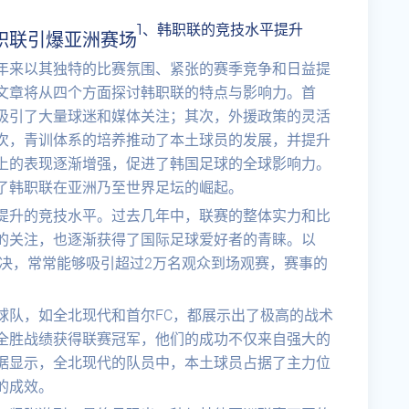
1、韩职联的竞技水平提升
职联引爆亚洲赛场
年来以其独特的比赛氛围、紧张的赛季竞争和日益提
文章将从四个方面探讨韩职联的特点与影响力。首
吸引了大量球迷和媒体关注；其次，外援政策的灵活
次，青训体系的培养推动了本土球员的发展，并提升
上的表现逐渐增强，促进了韩国足球的全球影响力。
了韩职联在亚洲乃至世界足坛的崛起。
提升的竞技水平。过去几年中，联赛的整体实力和比
的关注，也逐渐获得了国际足球爱好者的青睐。以
对决，常常能够吸引超过2万名观众到场观赛，赛事的
球队，如全北现代和首尔FC，都展示出了极高的战术
全胜战绩获得联赛冠军，他们的成功不仅来自强大的
据显示，全北现代的队员中，本土球员占据了主力位
的成效。