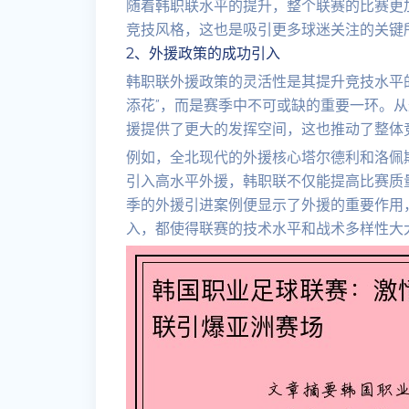
随着韩职联水平的提升，整个联赛的比赛更
竞技风格，这也是吸引更多球迷关注的关键
2、外援政策的成功引入
韩职联外援政策的灵活性是其提升竞技水平
添花”，而是赛季中不可或缺的重要一环。
援提供了更大的发挥空间，这也推动了整体
例如，全北现代的外援核心塔尔德利和洛佩
引入高水平外援，韩职联不仅能提高比赛质量
季的外援引进案例便显示了外援的重要作用
入，都使得联赛的技术水平和战术多样性大