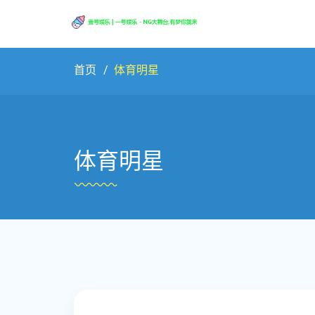
首页
体育明星
体育明星