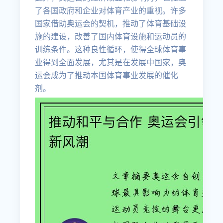
了各国政府和企业对体育产业的重视。许多
国家借助奥运会的契机，推动了体育基础设
施的建设，改善了国内体育设施和运动员的
训练条件。这种良性循环，使得全球体育事
业得到全面发展，尤其是在发展中国家，奥
运会成为了推动本国体育事业发展的催化
剂。