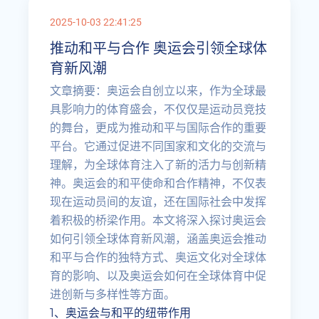
2025-10-03 22:41:25
推动和平与合作 奥运会引领全球体
育新风潮
文章摘要：奥运会自创立以来，作为全球最
具影响力的体育盛会，不仅仅是运动员竞技
的舞台，更成为推动和平与国际合作的重要
平台。它通过促进不同国家和文化的交流与
理解，为全球体育注入了新的活力与创新精
神。奥运会的和平使命和合作精神，不仅表
现在运动员间的友谊，还在国际社会中发挥
着积极的桥梁作用。本文将深入探讨奥运会
如何引领全球体育新风潮，涵盖奥运会推动
和平与合作的独特方式、奥运文化对全球体
育的影响、以及奥运会如何在全球体育中促
进创新与多样性等方面。
1、奥运会与和平的纽带作用