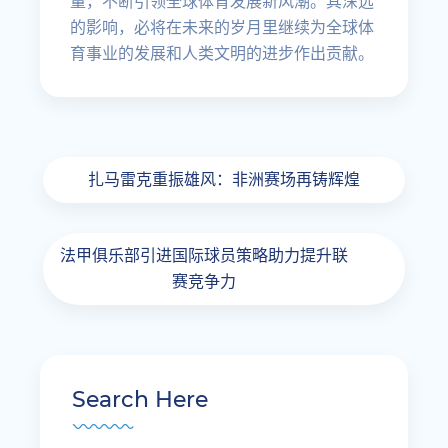
量，不断引领全球体育发展新风潮。其深远
的影响，必将在未来的岁月里继续为全球体
育事业的发展和人类文明的进步作出贡献。
扎马雷克重振雄风：非洲赛场再铸辉煌
法甲俱乐部引进国际球员策略助力提升联
赛竞争力
Search Here