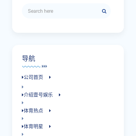
导航
公司首页
介绍壹号娱乐
体育热点
体育明星