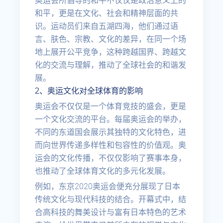
奥运会所倡导的和平不仅仅是政治意义上的
和平，更是在文化、社会和精神层面的共
识。运动员们来自五湖四海，他们通过语
言、肤色、宗教、文化的差异，在同一个场
地上展开公平竞争，这种跨越国界、跨越文
化的交流与理解，推动了全球社会的和谐发
展。
2、奥运文化对全球体育的影响
奥运会不仅仅是一个体育竞技的盛会，更是
一个文化交流的平台。每届奥运会的举办，
不同的东道国会展示其独特的文化特色，进
而向世界传递多样性和包容性的价值观。奥
运会的文化传播，不仅仅影响了赛事本身，
也推动了全球体育文化的多元化发展。
例如，东京2020奥运会便充分展现了日本
传统文化与现代科技的结合。开幕式中，结
合高科技的舞美设计与富有日本特色的艺术