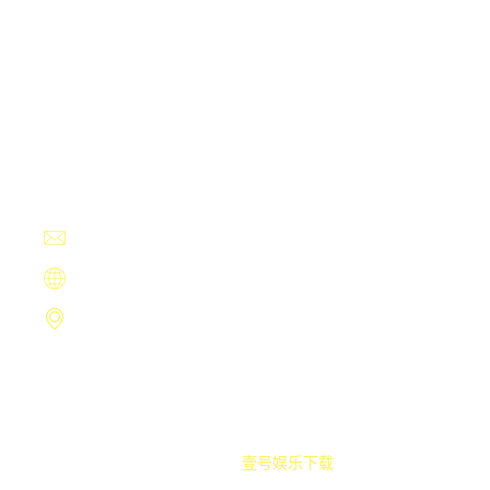
加入壹号娱乐官网
Contact Us
++8615849381676
38ncpwuvl@qq.com
https://www.ccgamestudio.com
马鞍山市仓棍之泽310号
Copyright ©
壹号娱乐下载
.