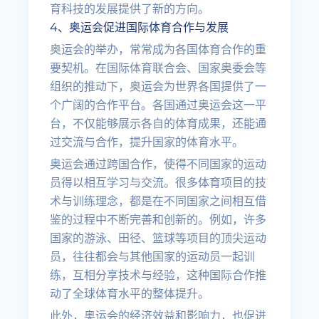
育科技的发展提供了新的方向。
4、奥运会促进国际体育合作与发展
奥运会的举办，常常成为各国体育合作的重
要契机。在国际体育联合会、国家奥委会等
组织的推动下，奥运会为世界各国提供了一
个广阔的合作平台。各国通过奥运会这一平
台，不仅能够展示各自的体育成果，还能通
过交流与合作，提升国家的体育水平。
奥运会通过跨国合作，使得不同国家的运动
员得以相互学习与交流。很多体育项目的技
术与训练理念，都是在不同国家之间相互借
鉴的过程中不断完善和创新的。例如，许多
国家的游泳、田径、篮球等项目的顶尖运动
员，往往都会与其他国家的运动员一起训
练，互相分享技术与经验，这种国际合作推
动了全球体育水平的整体提升。
此外，奥运会的经济效益和影响力，也促进